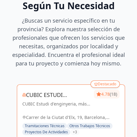
Según Tu Necesidad
¿Buscas un servicio específico en tu
provincia? Explora nuestra selección de
profesionales que ofrecen los servicios que
necesitas, organizados por localidad y
especialidad. Encuentra el profesional ideal
para tu proyecto y comienza hoy mismo.
Destacado
CUBIC ESTUDI
4.78
(18)
CUBIC Estudi d'enginyeria, más
D'ENGINYERIA S.L.
de 14 años brindando servicios
de Arquitectura e Ingeniería con
Carrer de la Ciutat d'Elx, 19, Barcelona,
una trayectoria sólida y exitosa
España, España
Tramitaciones Técnicas
Otros Trabajos Técnicos
Proyectos De Actividades
+3