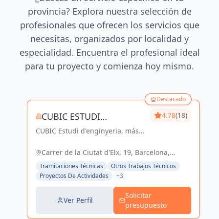
provincia? Explora nuestra selección de
profesionales que ofrecen los servicios que
necesitas, organizados por localidad y
especialidad. Encuentra el profesional ideal
para tu proyecto y comienza hoy mismo.
Destacado
CUBIC ESTUDI
4.78
(18)
CUBIC Estudi d'enginyeria, más
D'ENGINYERIA S.L.
de 14 años brindando servicios
de Arquitectura e Ingeniería con
Carrer de la Ciutat d'Elx, 19, Barcelona,
una trayectoria sólida y exitosa
España, España
Tramitaciones Técnicas
Otros Trabajos Técnicos
Proyectos De Actividades
+3
Solicitar
Ver Perfil
presupuesto