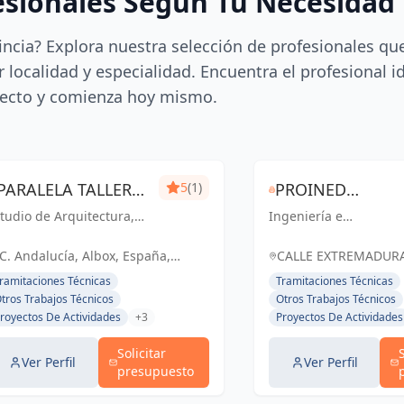
esionales Según Tu Necesidad
incia? Explora nuestra selección de profesionales qu
 localidad y especialidad. Encuentra el profesional i
ecto y comienza hoy mismo.
PARALELA TALLER
5
(1)
PROINED
tudio de Arquitectura,
CREATIVO S.L.
Ingeniería e
INGENIERIA +
teriorismo y Diseño.
instalaciones de calid
INSTALACIONES
pecializados en
para un futuro mejor
C. Andalucía, Albox, España,
CALLE EXTREMADURA,
viendas Unifamiliares de
en Almería y El Ejido.
España
EJIDO, ESPAÑA, Espa
ramitaciones Técnicas
Tramitaciones Técnicas
eforma y Obra Nueva.
tros Trabajos Técnicos
Otros Trabajos Técnicos
royectos De Actividades
+3
Proyectos De Actividades
Solicitar
Ver Perfil
Ver Perfil
presupuesto