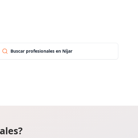
Las palmas
Pontevedra
Buscar profesionales en Níjar
Salamanca
Santa cruz de tenerife
Cantabria
Segovia
ales?
Sevilla