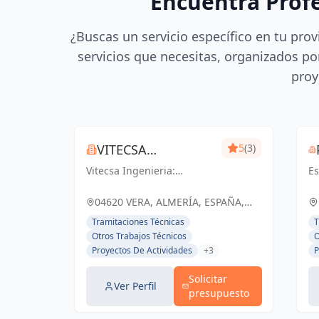
Encuentra Prof
¿Buscas un servicio específico en tu prov
servicios que necesitas, organizados por
proy
VITECSA
5
(3)
Vitecsa Ingenieria:
INGENIERIA
Es
Diseñando soluciones que
In
impulsan el progreso en
Es
04620 VERA, ALMERÍA, ESPAÑA,
Almería y Vera.
Vi
España
Tramitaciones Técnicas
T
R
Otros Trabajos Técnicos
O
Proyectos De Actividades
+3
P
Solicitar
Ver Perfil
presupuesto