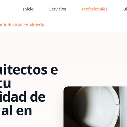
Inicio
Servicios
Profesionales
B
r Industrial en Almería
itectos e
tu
vidad de
al
en