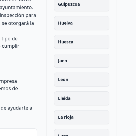
Guipuzcoa
 ayuntamiento.
 inspección para
 se otorgará la
Huelva
 tipo de
Huesca
e cumplir
Jaen
Leon
 empresa
remos de
Lleida
 de ayudarte a
La rioja
Lugo