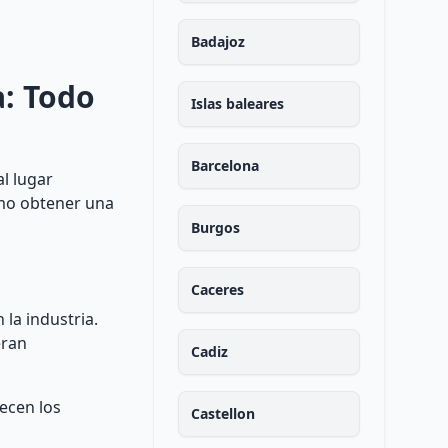
Badajoz
a: Todo
Islas baleares
Barcelona
al lugar
ómo obtener una
Burgos
Caceres
la industria.
eran
Cadiz
ecen los
Castellon