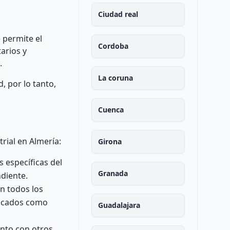
Ciudad real
 permite el
Cordoba
arios y
.
La coruna
, por lo tanto,
Cuenca
rial en Almería:
Girona
s específicas del
Granada
diente.
on todos los
ificados como
Guadalajara
unto con otros