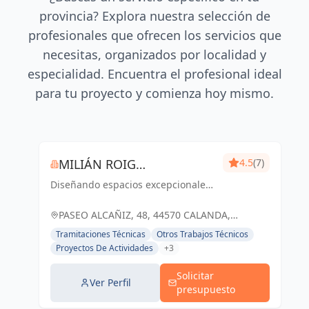
provincia? Explora nuestra selección de
profesionales que ofrecen los servicios que
necesitas, organizados por localidad y
especialidad. Encuentra el profesional ideal
para tu proyecto y comienza hoy mismo.
MILIÁN ROIG
4.5
(7)
Diseñando espacios excepcionales
ARQUITECTURA S.L.P
que reflejan identidades únicas.
Milán Roig Arquitectura, tu visión,
PASEO ALCAÑIZ, 48, 44570 CALANDA,
nuestra pasión.
ESPAÑA, España
Tramitaciones Técnicas
Otros Trabajos Técnicos
Proyectos De Actividades
+3
Solicitar
Ver Perfil
presupuesto