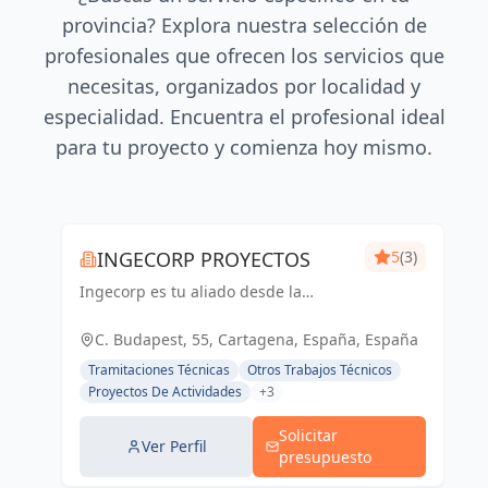
provincia? Explora nuestra selección de
profesionales que ofrecen los servicios que
necesitas, organizados por localidad y
especialidad. Encuentra el profesional ideal
para tu proyecto y comienza hoy mismo.
INGECORP PROYECTOS
5
(3)
Ingecorp es tu aliado desde la
concepción hasta la realización de tu
proyecto. Especializados en licencias,
C. Budapest, 55, Cartagena, España, España
proyectos ejecutivos, reformas y
Tramitaciones Técnicas
Otros Trabajos Técnicos
energía solar. Expertos compr...
Proyectos De Actividades
+3
Solicitar
Ver Perfil
presupuesto