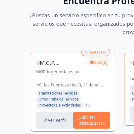
Encuentra Prof
¿Buscas un servicio específico en tu prov
servicios que necesitas, organizados por
proy
Destacado
M.G.P.
0.00
(0)
MGP Ingeniería es una
INGENIERIA, S.L.
empresa dedicada al
A
desarrollo de proyectos
C. las Fuentezuelas 3, 1º dcha,
Se
T
de Ingeniería y
Sevilla, España, España
4
Tramitaciones Técnicas
O
Arquitectura. Posee una
Otros Trabajos Técnicos
P
amplia experiencia en
Proyectos De Actividades
+3
el sector Industrial,
Logístico, Comercial...
Solicitar
Ver Perfil
presupuesto