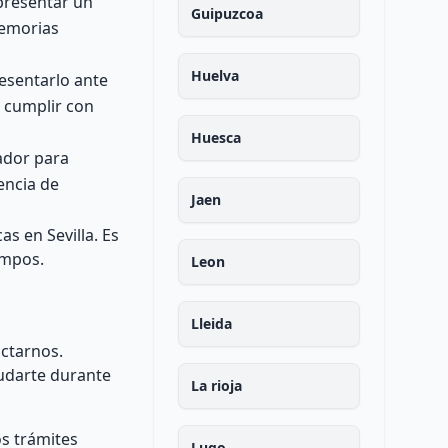
 presentar un
Guipuzcoa
memorias
Huelva
esentarlo ante
 cumplir con
Huesca
rador para
encia de
Jaen
s en Sevilla. Es
empos.
Leon
Lleida
actarnos.
udarte durante
La rioja
os trámites
Lugo