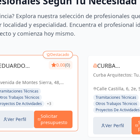
esionales Según Tu Necesidad
incia? Explora nuestra selección de profesionales qu
 localidad y especialidad. Encuentra el profesional i
ecto y comienza hoy mismo.
Destacado
EDUARDO
0.00
(0)
CURBA
FERNANDEZ DE
Curba Arquitectos: Tu
ARQUITECTOS S
socio confiable en
venida de Montes Sierra, 48,
ALBA
arquitectura y urbani
villa, España. Planta 1ª. Módulo
Calle Castilla, 6, 2e, 
ramitaciones Técnicas
Con más de 45 años d
B, España
España, España
tros Trabajos Técnicos
Tramitaciones Técnicas
experiencia, ofrecemo
royectos De Actividades
+3
Otros Trabajos Técnicos
servicios integrales q
Proyectos De Actividades
van desde proyectos
Solicitar
residenciales...
Ver Perfil
presupuesto
Ver Perfil