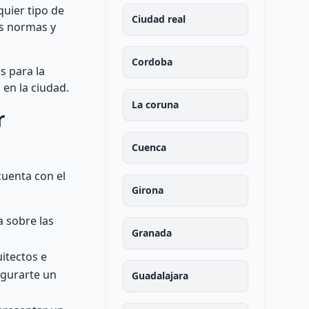
quier tipo de
Ciudad real
as normas y
Cordoba
s para la
 en la ciudad.
La coruna
r
Cuenca
cuenta con el
Girona
a sobre las
Granada
.
itectos e
egurarte un
Guadalajara