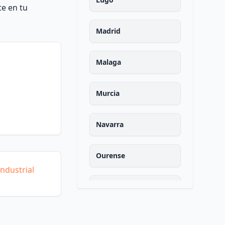
te en tu
Madrid
Malaga
Murcia
Navarra
Ourense
ndustrial
Asturias
Palencia