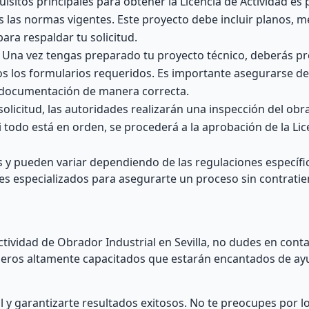
uisitos principales para obtener la Licencia de Actividad es
 las normas vigentes. Este proyecto debe incluir planos, 
ara respaldar tu solicitud.
 Una vez tengas preparado tu proyecto técnico, deberás pr
os los formularios requeridos. Es importante asegurarse de
a documentación de manera correcta.
olicitud, las autoridades realizarán una inspección del ob
i todo está en orden, se procederá a la aprobación de la Lic
y pueden variar dependiendo de las regulaciones específica
es especializados para asegurarte un proceso sin contrati
ctividad de Obrador Industrial en Sevilla, no dudes en cont
ieros altamente capacitados que estarán encantados de ay
al y garantizarte resultados exitosos. No te preocupes por l