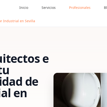
Inicio
Servicios
Profesionales
B
 Industrial en Sevilla
itectos e
tu
vidad de
al
en