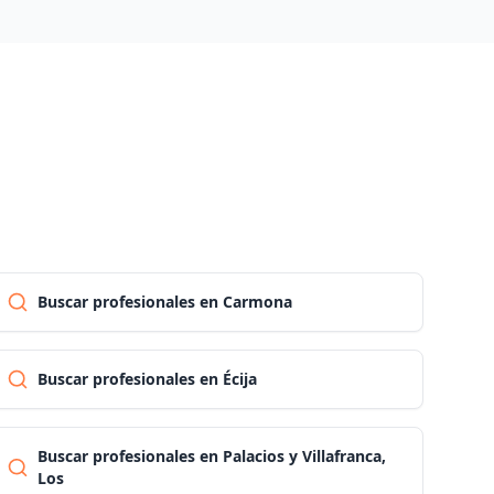
Las palmas
Pontevedra
Salamanca
Santa cruz de tenerife
Buscar profesionales en Carmona
Cantabria
Buscar profesionales en Écija
Segovia
Buscar profesionales en Palacios y Villafranca,
Sevilla
Los