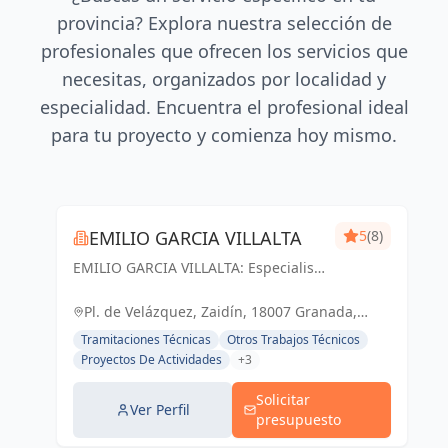
provincia? Explora nuestra selección de
profesionales que ofrecen los servicios que
necesitas, organizados por localidad y
especialidad. Encuentra el profesional ideal
para tu proyecto y comienza hoy mismo.
EMILIO GARCIA VILLALTA
5
(8)
EMILIO GARCIA VILLALTA: Especialista
en la tramitación de Licencias de
Apertura Express
Pl. de Velázquez, Zaidín, 18007 Granada,
España, España
Tramitaciones Técnicas
Otros Trabajos Técnicos
Proyectos De Actividades
+3
Solicitar
Ver Perfil
presupuesto