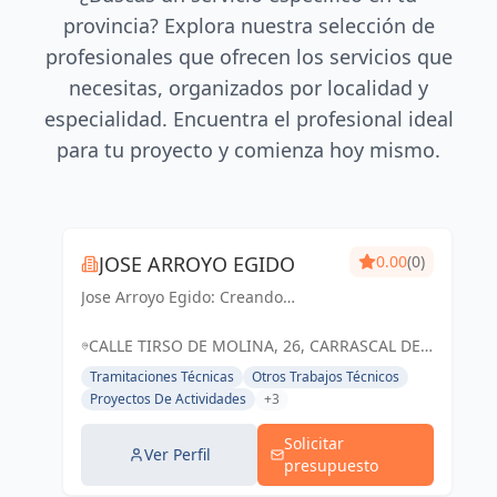
provincia? Explora nuestra selección de
profesionales que ofrecen los servicios que
necesitas, organizados por localidad y
especialidad. Encuentra el profesional ideal
para tu proyecto y comienza hoy mismo.
JOSE ARROYO EGIDO
0.00
(0)
Jose Arroyo Egido: Creando
espacios inspiradores y
funcionales que transforman
CALLE TIRSO DE MOLINA, 26, CARRASCAL DE
sueños en realidad.
BARREGAS, SALAMANCA, ESPAÑA, España
Tramitaciones Técnicas
Otros Trabajos Técnicos
Proyectos De Actividades
+3
Solicitar
Ver Perfil
presupuesto