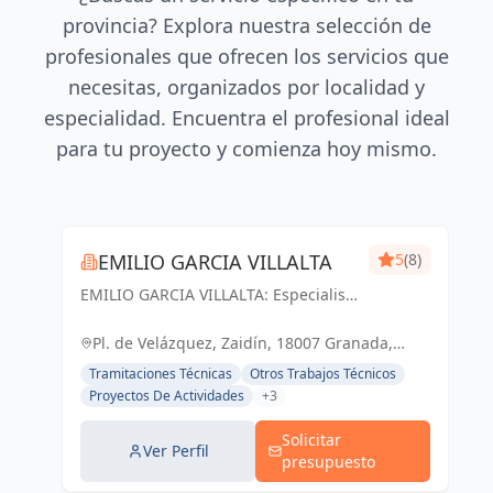
provincia? Explora nuestra selección de
profesionales que ofrecen los servicios que
necesitas, organizados por localidad y
especialidad. Encuentra el profesional ideal
para tu proyecto y comienza hoy mismo.
EMILIO GARCIA VILLALTA
5
(8)
EMILIO GARCIA VILLALTA: Especialista
en la tramitación de Licencias de
Apertura Express
Pl. de Velázquez, Zaidín, 18007 Granada,
España, España
Tramitaciones Técnicas
Otros Trabajos Técnicos
Proyectos De Actividades
+3
Solicitar
Ver Perfil
presupuesto