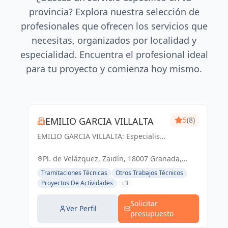
provincia? Explora nuestra selección de
profesionales que ofrecen los servicios que
necesitas, organizados por localidad y
especialidad. Encuentra el profesional ideal
para tu proyecto y comienza hoy mismo.
EMILIO GARCIA VILLALTA
5
(8)
EMILIO GARCIA VILLALTA: Especialista
en la tramitación de Licencias de
Apertura Express
Pl. de Velázquez, Zaidín, 18007 Granada,
España, España
Tramitaciones Técnicas
Otros Trabajos Técnicos
Proyectos De Actividades
+3
Solicitar
Ver Perfil
presupuesto