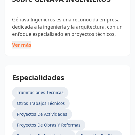
Génava Ingenieros es una reconocida empresa
dedicada a la ingeniería y la arquitectura, con un
enfoque especializado en proyectos técnicos,
licencias de apertura y desarrollo de actividades
Ver más
en Sevilla y toda la región de Andalucía. Desde
nuestra fundación, hemos desempeñado un
papel clave en el desarrollo y transformación de
la industria de la construcción en la zona.
Especialidades
Nuestro equipo de profesionales altamente
Tramitaciones Técnicas
cualificados, liderado por Juan F. Lamela, cuenta
Otros Trabajos Técnicos
con una amplia experiencia en el sector y un
profundo conocimiento de las normativas y
Proyectos De Actividades
requisitos técnicos. Trabajamos en estrecha
Proyectos De Obras Y Reformas
colaboración con nuestros clientes para brindar
soluciones ingenieriles y arquitectónicas