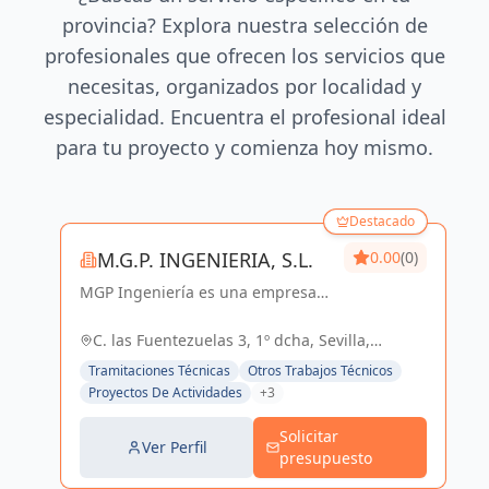
provincia? Explora nuestra selección de
profesionales que ofrecen los servicios que
necesitas, organizados por localidad y
especialidad. Encuentra el profesional ideal
para tu proyecto y comienza hoy mismo.
Destacado
M.G.P. INGENIERIA, S.L.
0.00
(0)
MGP Ingeniería es una empresa
dedicada al desarrollo de
proyectos de Ingeniería y
C. las Fuentezuelas 3, 1º dcha, Sevilla,
Arquitectura. Posee una amplia
España, España
Tramitaciones Técnicas
Otros Trabajos Técnicos
experiencia en el sector Industrial,
Proyectos De Actividades
+3
Logístico, Comercial...
Solicitar
Ver Perfil
presupuesto