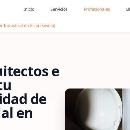
Inicio
Servicios
Profesionales
B
 Industrial en Ecija (Sevilla)
itectos e
tu
vidad de
al
en