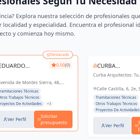
esionales Según Tu Necesidad
incia? Explora nuestra selección de profesionales qu
 localidad y especialidad. Encuentra el profesional i
ecto y comienza hoy mismo.
Destacado
EDUARDO
0.00
(0)
CURBA
FERNANDEZ DE
Curba Arquitectos: Tu
ARQUITECTOS S
socio confiable en
venida de Montes Sierra, 48,
ALBA
arquitectura y urbani
villa, España. Planta 1ª. Módulo
Calle Castilla, 6, 2e, 
ramitaciones Técnicas
Con más de 45 años d
B, España
España, España
tros Trabajos Técnicos
Tramitaciones Técnicas
experiencia, ofrecemo
royectos De Actividades
+3
Otros Trabajos Técnicos
servicios integrales q
Proyectos De Actividades
van desde proyectos
Solicitar
residenciales...
Ver Perfil
presupuesto
Ver Perfil