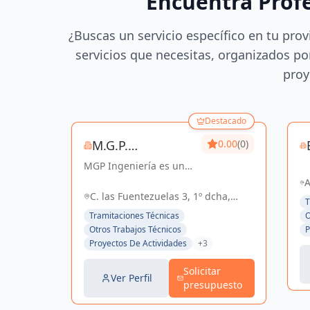
Encuentra Prof
¿Buscas un servicio específico en tu prov
servicios que necesitas, organizados por
proy
Destacado
M.G.P.
0.00
(0)
MGP Ingeniería es una
INGENIERIA, S.L.
empresa dedicada al
A
desarrollo de proyectos
C. las Fuentezuelas 3, 1º dcha,
Se
T
de Ingeniería y
Sevilla, España, España
4
Tramitaciones Técnicas
O
Arquitectura. Posee una
Otros Trabajos Técnicos
P
amplia experiencia en
Proyectos De Actividades
+3
el sector Industrial,
Logístico, Comercial...
Solicitar
Ver Perfil
presupuesto