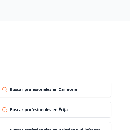
Las palmas
Pontevedra
Salamanca
Santa cruz de tenerife
Cantabria
Buscar profesionales en Carmona
Segovia
Buscar profesionales en Écija
Sevilla
Buscar profesionales en Palacios y Villafranca,