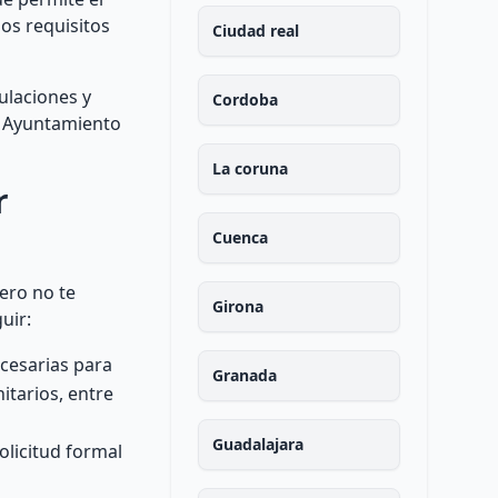
los requisitos
Ciudad real
ulaciones y
Cordoba
el Ayuntamiento
La coruna
r
Cuenca
ero no te
Girona
uir:
ecesarias para
Granada
itarios, entre
Guadalajara
olicitud formal