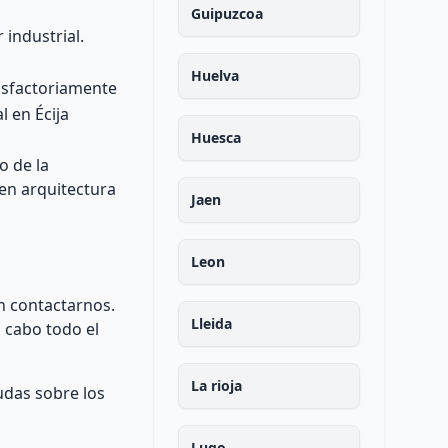
Guipuzcoa
 industrial.
Huelva
tisfactoriamente
l en Écija
Huesca
o de la
en arquitectura
Jaen
Leon
en contactarnos.
Lleida
 cabo todo el
La rioja
dudas sobre los
Lugo