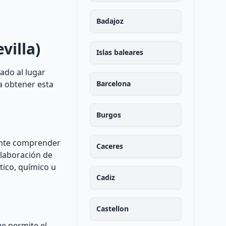
Badajoz
villa)
Islas baleares
gado al lugar
a obtener esta
Barcelona
Burgos
tante comprender
Caceres
elaboración de
tico, químico u
Cadiz
Castellon
e permite el