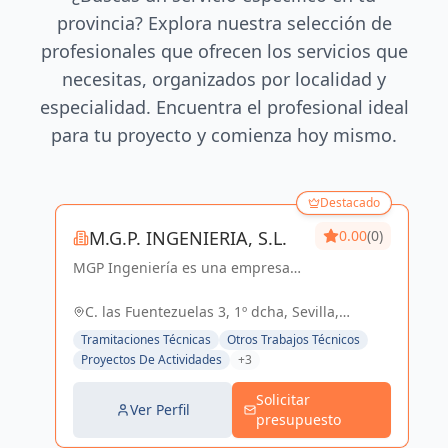
provincia? Explora nuestra selección de
profesionales que ofrecen los servicios que
necesitas, organizados por localidad y
especialidad. Encuentra el profesional ideal
para tu proyecto y comienza hoy mismo.
Destacado
M.G.P. INGENIERIA, S.L.
0.00
(0)
MGP Ingeniería es una empresa
dedicada al desarrollo de
proyectos de Ingeniería y
C. las Fuentezuelas 3, 1º dcha, Sevilla,
Arquitectura. Posee una amplia
España, España
Tramitaciones Técnicas
Otros Trabajos Técnicos
experiencia en el sector Industrial,
Proyectos De Actividades
+3
Logístico, Comercial...
Solicitar
Ver Perfil
presupuesto