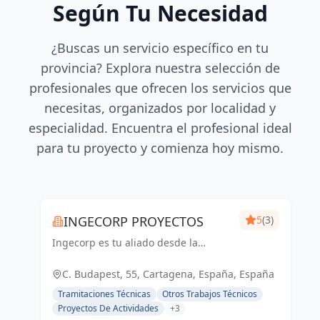
Según Tu Necesidad
¿Buscas un servicio específico en tu
provincia? Explora nuestra selección de
profesionales que ofrecen los servicios que
necesitas, organizados por localidad y
especialidad. Encuentra el profesional ideal
para tu proyecto y comienza hoy mismo.
INGECORP PROYECTOS
5
(3)
Ingecorp es tu aliado desde la
concepción hasta la realización de tu
proyecto. Especializados en licencias,
C. Budapest, 55, Cartagena, España, España
proyectos ejecutivos, reformas y
Tramitaciones Técnicas
Otros Trabajos Técnicos
energía solar. Expertos compr...
Proyectos De Actividades
+3