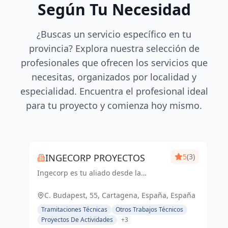
Según Tu Necesidad
¿Buscas un servicio específico en tu
provincia? Explora nuestra selección de
profesionales que ofrecen los servicios que
necesitas, organizados por localidad y
especialidad. Encuentra el profesional ideal
para tu proyecto y comienza hoy mismo.
INGECORP PROYECTOS
5
(3)
Ingecorp es tu aliado desde la
concepción hasta la realización de tu
proyecto. Especializados en licencias,
C. Budapest, 55, Cartagena, España, España
proyectos ejecutivos, reformas y
Tramitaciones Técnicas
Otros Trabajos Técnicos
energía solar. Expertos compr...
Proyectos De Actividades
+3