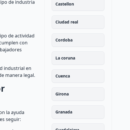
tipo de industria
Castellon
Ciudad real
ipo de actividad
Cordoba
s cumplen con
abajadores
La coruna
d industrial en
 de manera legal.
Cuenca
or
Girona
on la ayuda
Granada
es seguir:
Guadalajara