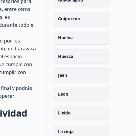
ecesarios para
s, entre otros.
s, es
Guipuzcoa
durante todo el
Huelva
o por los
ente en Caravaca
el espacio.
Huesca
que cumple con
 cumplir con
Jaen
 final y podrás
Leon
 operar
ividad
Lleida
La rioja