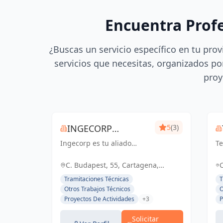
Encuentra Prof
¿Buscas un servicio específico en tu prov
servicios que necesitas, organizados por
proy
INGECORP
5
(3)
Ingecorp es tu aliado
PROYECTOS
Te
desde la concepción hasta
se
la realización de tu
en
C. Budapest, 55, Cartagena,
proyecto. Especializados
en
España, España
Tramitaciones Técnicas
T
en licencias, proyectos
en
Otros Trabajos Técnicos
O
ejecutivos, reformas y
co
Proyectos De Actividades
+3
P
energía solar. Expertos
De
compr...
g.
Solicitar