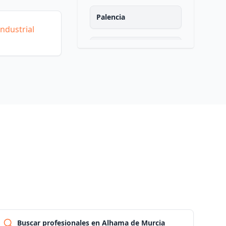
Palencia
ndustrial
Las palmas
Pontevedra
Salamanca
Santa cruz de tenerife
Cantabria
Segovia
Buscar profesionales en Alhama de Murcia