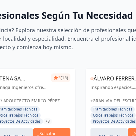
esionales Según Tu Necesidad
incia? Explora nuestra selección de profesionales qu
 localidad y especialidad. Encuentra el profesional i
ecto y comienza hoy mismo.
TENAGA
5
(15)
ÁLVARO FERRER,
naga Ingenieros ofrece
INGENIEROS SL
Inspirando espacios,
ARQUITECTO
rvicios especializados
creando experiencias.
 ingeniería, centrados
C/ ARQUITECTO EMILIO PÉREZ
GRAN VÍA DEL ESCU
 mejorar la eficiencia
PIÑERO Nº 17 BAJO MURCIA,
FRANCISCO SALZILLO,
ramitaciones Técnicas
Tramitaciones Técnicas
ergética y reducir
España
ESPAÑA, España
tros Trabajos Técnicos
Otros Trabajos Técnicos
stos para sus clientes.
royectos De Actividades
+3
Proyectos De Actividades
sde proyectos hasta
..
Solicitar