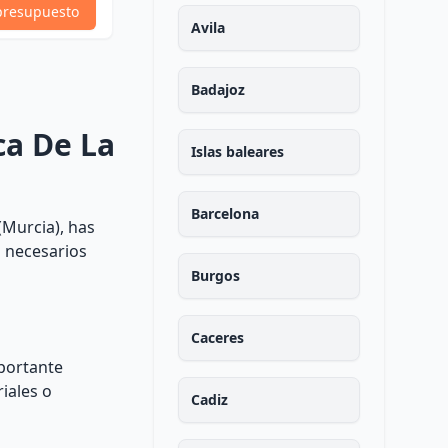
Ver Perfil
presupuesto
presupuesto
Avila
Badajoz
ca De La
Islas baleares
Barcelona
(Murcia), has
s necesarios
Burgos
Caceres
mportante
iales o
Cadiz