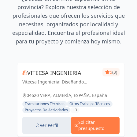
provincia? Explora nuestra selección de
profesionales que ofrecen los servicios que
necesitas, organizados por localidad y
especialidad. Encuentra el profesional ideal
para tu proyecto y comienza hoy mismo.
VITECSA INGENIERIA
5
(3)
Vitecsa Ingenieria: Diseñando
soluciones que impulsan el progreso
en Almería y Vera.
04620 VERA, ALMERÍA, ESPAÑA, España
Tramitaciones Técnicas
Otros Trabajos Técnicos
Proyectos De Actividades
+3
Solicitar
Ver Perfil
presupuesto