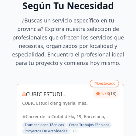
Según Tu Necesidad
¿Buscas un servicio específico en tu
provincia? Explora nuestra selección de
profesionales que ofrecen los servicios que
necesitas, organizados por localidad y
especialidad. Encuentra el profesional ideal
para tu proyecto y comienza hoy mismo.
Destacado
CUBIC ESTUDI
4.78
(18)
CUBIC Estudi d'enginyeria, más
D'ENGINYERIA S.L.
de 14 años brindando servicios
de Arquitectura e Ingeniería con
Carrer de la Ciutat d'Elx, 19, Barcelona,
una trayectoria sólida y exitosa
España, España
Tramitaciones Técnicas
Otros Trabajos Técnicos
Proyectos De Actividades
+3