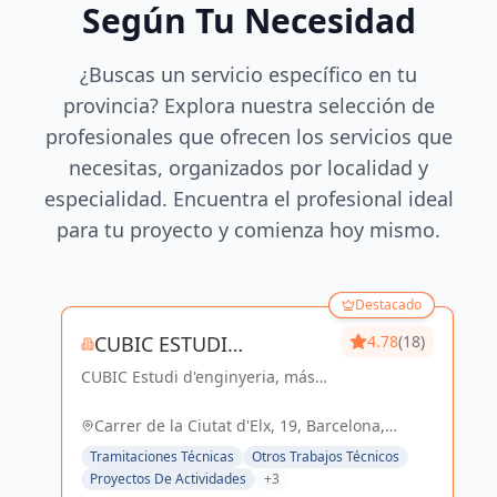
Según Tu Necesidad
¿Buscas un servicio específico en tu
provincia? Explora nuestra selección de
profesionales que ofrecen los servicios que
necesitas, organizados por localidad y
especialidad. Encuentra el profesional ideal
para tu proyecto y comienza hoy mismo.
Destacado
CUBIC ESTUDI
4.78
(18)
CUBIC Estudi d'enginyeria, más
D'ENGINYERIA S.L.
de 14 años brindando servicios
de Arquitectura e Ingeniería con
Carrer de la Ciutat d'Elx, 19, Barcelona,
una trayectoria sólida y exitosa
España, España
Tramitaciones Técnicas
Otros Trabajos Técnicos
Proyectos De Actividades
+3