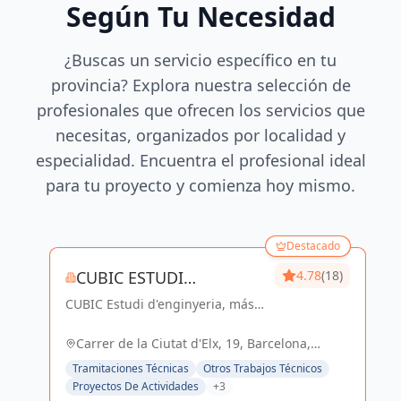
Según Tu Necesidad
¿Buscas un servicio específico en tu
provincia? Explora nuestra selección de
profesionales que ofrecen los servicios que
necesitas, organizados por localidad y
especialidad. Encuentra el profesional ideal
para tu proyecto y comienza hoy mismo.
Destacado
CUBIC ESTUDI
4.78
(18)
CUBIC Estudi d'enginyeria, más
D'ENGINYERIA S.L.
de 14 años brindando servicios
de Arquitectura e Ingeniería con
Carrer de la Ciutat d'Elx, 19, Barcelona,
una trayectoria sólida y exitosa
España, España
Tramitaciones Técnicas
Otros Trabajos Técnicos
Proyectos De Actividades
+3