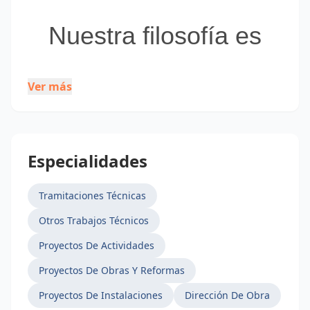
Nuestra filosofía es
Cliente sin
Ver más
preocupación
Especialidades
9portal tècnic es una empresa que se dedica a la
Ingeniería e Instalaciones integrales.
Tramitaciones Técnicas
Otros Trabajos Técnicos
Proyectos De Actividades
Proyectos De Obras Y Reformas
Somos ante todo profesionales que aportan su
sólida experiencia, su conocimiento especializado
Proyectos De Instalaciones
Dirección De Obra
y su espíritu innovador para progresar hacia