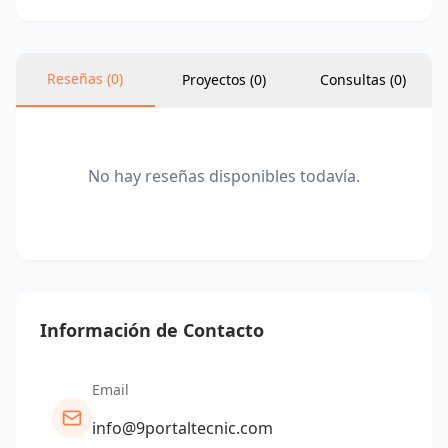
modelos acordes a los nuevos tiempos, donde la
sostenibilidad y la digitalización se erigen como
pilares donde descansa la estrategia de nuestra
Reseñas (0)
Proyectos (0)
Consultas (
0
)
compañía.
No hay reseñas disponibles todavía.
Información de Contacto
Email
info@9portaltecnic.com