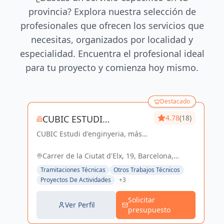
provincia? Explora nuestra selección de
profesionales que ofrecen los servicios que
necesitas, organizados por localidad y
especialidad. Encuentra el profesional ideal
para tu proyecto y comienza hoy mismo.
Destacado
CUBIC ESTUDI
4.78
(18)
CUBIC Estudi d'enginyeria, más
D'ENGINYERIA S.L.
de 14 años brindando servicios
de Arquitectura e Ingeniería con
Carrer de la Ciutat d'Elx, 19, Barcelona,
una trayectoria sólida y exitosa
España, España
Tramitaciones Técnicas
Otros Trabajos Técnicos
Proyectos De Actividades
+3
Solicitar
Ver Perfil
presupuesto