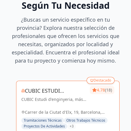
Según Tu Necesidad
¿Buscas un servicio específico en tu
provincia? Explora nuestra selección de
profesionales que ofrecen los servicios que
necesitas, organizados por localidad y
especialidad. Encuentra el profesional ideal
para tu proyecto y comienza hoy mismo.
Destacado
CUBIC ESTUDI
4.78
(18)
CUBIC Estudi d'enginyeria, más
D'ENGINYERIA S.L.
de 14 años brindando servicios
de Arquitectura e Ingeniería con
Carrer de la Ciutat d'Elx, 19, Barcelona,
una trayectoria sólida y exitosa
España, España
Tramitaciones Técnicas
Otros Trabajos Técnicos
Proyectos De Actividades
+3