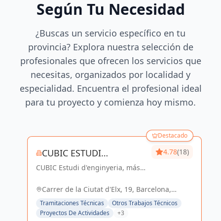
Según Tu Necesidad
¿Buscas un servicio específico en tu
provincia? Explora nuestra selección de
profesionales que ofrecen los servicios que
necesitas, organizados por localidad y
especialidad. Encuentra el profesional ideal
para tu proyecto y comienza hoy mismo.
Destacado
CUBIC ESTUDI
4.78
(18)
CUBIC Estudi d'enginyeria, más
D'ENGINYERIA S.L.
de 14 años brindando servicios
de Arquitectura e Ingeniería con
Carrer de la Ciutat d'Elx, 19, Barcelona,
una trayectoria sólida y exitosa
España, España
Tramitaciones Técnicas
Otros Trabajos Técnicos
Proyectos De Actividades
+3