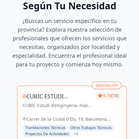
Según Tu Necesidad
¿Buscas un servicio específico en tu
provincia? Explora nuestra selección de
profesionales que ofrecen los servicios que
necesitas, organizados por localidad y
especialidad. Encuentra el profesional ideal
para tu proyecto y comienza hoy mismo.
Destacado
CUBIC ESTUDI
4.78
(18)
CUBIC Estudi d'enginyeria, más
D'ENGINYERIA S.L.
de 14 años brindando servicios
de Arquitectura e Ingeniería con
Carrer de la Ciutat d'Elx, 19, Barcelona,
una trayectoria sólida y exitosa
España, España
Tramitaciones Técnicas
Otros Trabajos Técnicos
Proyectos De Actividades
+3