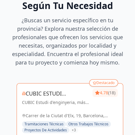
Según Tu Necesidad
¿Buscas un servicio específico en tu
provincia? Explora nuestra selección de
profesionales que ofrecen los servicios que
necesitas, organizados por localidad y
especialidad. Encuentra el profesional ideal
para tu proyecto y comienza hoy mismo.
Destacado
CUBIC ESTUDI
4.78
(18)
CUBIC Estudi d'enginyeria, más
D'ENGINYERIA S.L.
de 14 años brindando servicios
de Arquitectura e Ingeniería con
Carrer de la Ciutat d'Elx, 19, Barcelona,
una trayectoria sólida y exitosa
España, España
Tramitaciones Técnicas
Otros Trabajos Técnicos
Proyectos De Actividades
+3