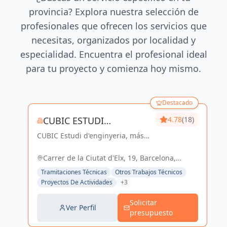
provincia? Explora nuestra selección de
profesionales que ofrecen los servicios que
necesitas, organizados por localidad y
especialidad. Encuentra el profesional ideal
para tu proyecto y comienza hoy mismo.
Destacado
CUBIC ESTUDI
4.78
(18)
CUBIC Estudi d'enginyeria, más
D'ENGINYERIA S.L.
de 14 años brindando servicios
de Arquitectura e Ingeniería con
Carrer de la Ciutat d'Elx, 19, Barcelona,
una trayectoria sólida y exitosa
España, España
Tramitaciones Técnicas
Otros Trabajos Técnicos
Proyectos De Actividades
+3
Solicitar
Ver Perfil
presupuesto