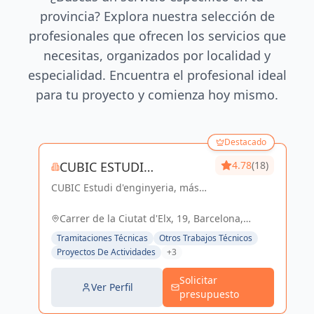
provincia? Explora nuestra selección de
profesionales que ofrecen los servicios que
necesitas, organizados por localidad y
especialidad. Encuentra el profesional ideal
para tu proyecto y comienza hoy mismo.
Destacado
CUBIC ESTUDI
4.78
(18)
CUBIC Estudi d'enginyeria, más
D'ENGINYERIA S.L.
de 14 años brindando servicios
de Arquitectura e Ingeniería con
Carrer de la Ciutat d'Elx, 19, Barcelona,
una trayectoria sólida y exitosa
España, España
Tramitaciones Técnicas
Otros Trabajos Técnicos
Proyectos De Actividades
+3
Solicitar
Ver Perfil
presupuesto