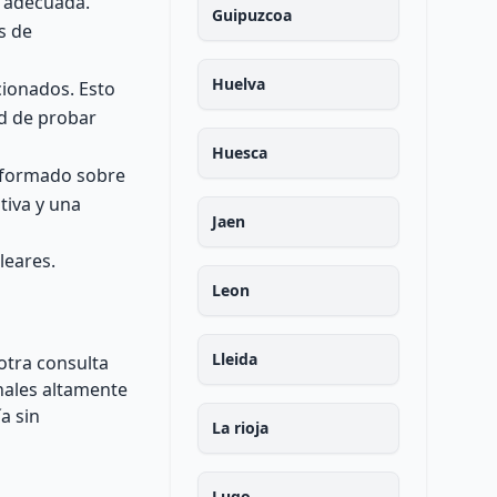
n adecuada.
Guipuzcoa
s de
Huelva
cionados. Esto
ad de probar
Huesca
informado sobre
tiva y una
Jaen
leares.
Leon
Lleida
 otra consulta
nales altamente
a sin
La rioja
Lugo