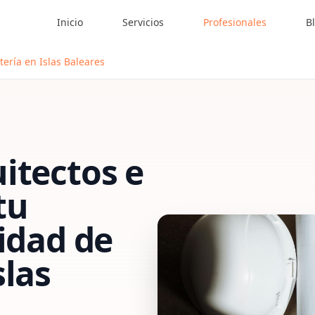
Inicio
Servicios
Profesionales
B
tería en Islas Baleares
itectos e
tu
vidad de
slas