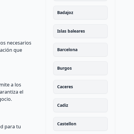
Badajoz
Islas baleares
tos necesarios
mación que
Barcelona
Burgos
mite a los
Caceres
arantiza el
gocio.
Cadiz
Castellon
ad para tu