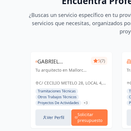
Encuentra Prof
¿Buscas un servicio específico en tu prov
servicios que necesitas, organizados por
proy
GABRIEL
5
(7)
Tu arquitecto en Mallorca
CANTARRELAS REIG
T
de confianza
en
ARQUITECTURA
so
C/ CECILIO METELO 28, LOCAL 4,
España
Tramitaciones Técnicas
T
Otros Trabajos Técnicos
O
Proyectos De Actividades
+3
P
Solicitar
Ver Perfil
presupuesto