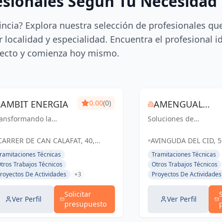
esionales Según Tu Necesidad
incia? Explora nuestra selección de profesionales qu
 localidad y especialidad. Encuentra el profesional i
ecto y comienza hoy mismo.
AMBIT ENERGIA
0.00
(0)
AMENGUAL
ransformando la
Soluciones de
INGENIERÍA
ergía en un futuro
ingeniería y
stenible y eficiente
arquitectura que
CARRER DE CAN CALAFAT, 40,
AVINGUDA DEL CID, 5
transforman espacios
PALMA, ESPAÑA, España
PALMA, ISLAS BALEAR
ramitaciones Técnicas
Tramitaciones Técnicas
en Palma y Baleares
España
tros Trabajos Técnicos
Otros Trabajos Técnicos
royectos De Actividades
+3
Proyectos De Actividades
Solicitar
Ver Perfil
Ver Perfil
presupuesto