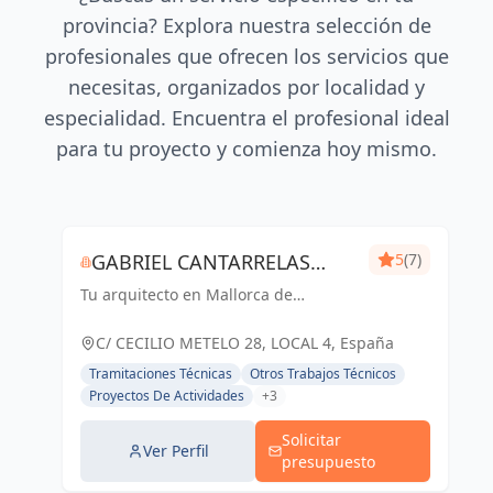
provincia? Explora nuestra selección de
profesionales que ofrecen los servicios que
necesitas, organizados por localidad y
especialidad. Encuentra el profesional ideal
para tu proyecto y comienza hoy mismo.
GABRIEL CANTARRELAS
5
(7)
Tu arquitecto en Mallorca de
REIG ARQUITECTURA
confianza
C/ CECILIO METELO 28, LOCAL 4, España
Tramitaciones Técnicas
Otros Trabajos Técnicos
Proyectos De Actividades
+3
Solicitar
Ver Perfil
presupuesto