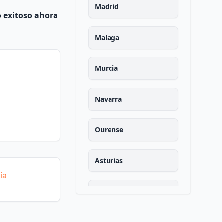
Madrid
o exitoso ahora
Malaga
Murcia
Navarra
Ourense
Asturias
ía
Palencia
Las palmas