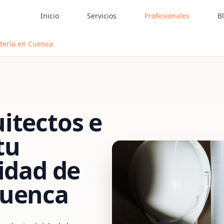
Inicio
Servicios
Profesionales
B
utería en Cuenca
itectos e
tu
vidad de
uenca