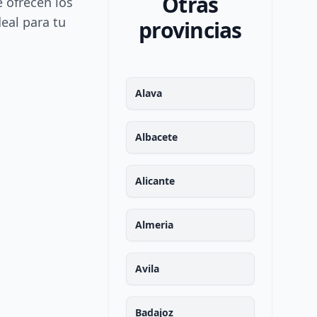
Otras
e ofrecen los
deal para tu
provincias
Alava
Albacete
Alicante
Almeria
Avila
Badajoz