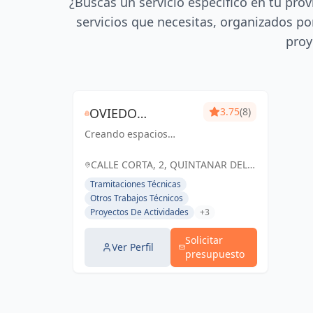
¿Buscas un servicio específico en tu prov
servicios que necesitas, organizados por
proy
OVIEDO
3.75
(8)
Creando espacios
ARQUITECTURA Y
excepcionales que
CONSTRUCCIÓN
inspiran, enriquecen y
CALLE CORTA, 2, QUINTANAR DEL
perduran en el tiempo.
REY, ESPAÑA, España
Tramitaciones Técnicas
Tu visión, nuestra
Otros Trabajos Técnicos
pasión.
Proyectos De Actividades
+3
Solicitar
Ver Perfil
presupuesto