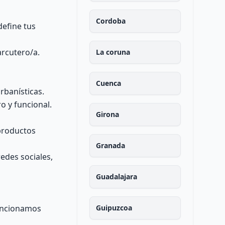
Cordoba
define tus
arcutero/a.
La coruna
Cuenca
rbanísticas.
o y funcional.
Girona
 productos
Granada
edes sociales,
Guadalajara
mencionamos
Guipuzcoa