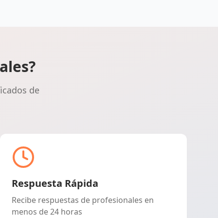
Pontevedra
Salamanca
ales?
ficados de
Santa cruz de tenerife
Cantabria
Segovia
Sevilla
Respuesta Rápida
Recibe respuestas de profesionales en
menos de 24 horas
Soria