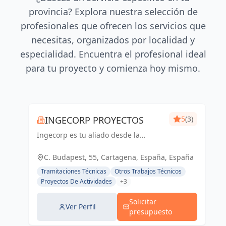
provincia? Explora nuestra selección de
profesionales que ofrecen los servicios que
necesitas, organizados por localidad y
especialidad. Encuentra el profesional ideal
para tu proyecto y comienza hoy mismo.
INGECORP PROYECTOS
5
(3)
Ingecorp es tu aliado desde la
concepción hasta la realización de tu
proyecto. Especializados en licencias,
C. Budapest, 55, Cartagena, España, España
proyectos ejecutivos, reformas y
Tramitaciones Técnicas
Otros Trabajos Técnicos
energía solar. Expertos compr...
Proyectos De Actividades
+3
Solicitar
Ver Perfil
presupuesto