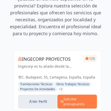
provincia? Explora nuestra selección de
profesionales que ofrecen los servicios que
necesitas, organizados por localidad y
especialidad. Encuentra el profesional ideal
para tu proyecto y comienza hoy mismo.
INGECORP PROYECTOS
5
(3)
Ingecorp es tu aliado desde la
concepción hasta la realización de tu
proyecto. Especializados en licencias,
C. Budapest, 55, Cartagena, España, España
proyectos ejecutivos, reformas y
Tramitaciones Técnicas
Otros Trabajos Técnicos
energía solar. Expertos compr...
Proyectos De Actividades
+3
Solicitar
Ver Perfil
presupuesto