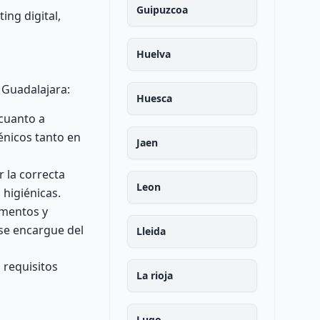
Guipuzcoa
ing digital,
Huelva
 Guadalajara:
Huesca
 cuanto a
énicos tanto en
Jaen
 la correcta
Leon
 higiénicas.
imentos y
se encargue del
Lleida
 requisitos
La rioja
Lugo