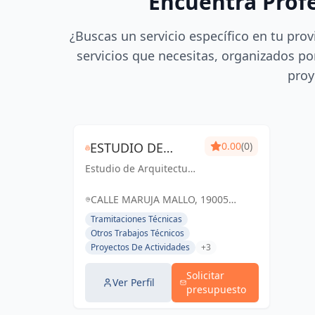
Encuentra Prof
¿Buscas un servicio específico en tu prov
servicios que necesitas, organizados por
proy
ESTUDIO DE
0.00
(0)
Estudio de Arquitectura
ARQUITECTURA
Técnica GC: Creando
TÉCNICA GC
espacios inspiradores y
CALLE MARUJA MALLO, 19005
funcionales que
GUADALAJARA, ESPAÑA, España
Tramitaciones Técnicas
transforman la vida de
Otros Trabajos Técnicos
las personas.
Proyectos De Actividades
+3
Solicitar
Ver Perfil
presupuesto