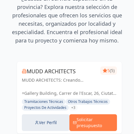
provincia? Explora nuestra selección de
profesionales que ofrecen los servicios que
necesitas, organizados por localidad y
especialidad. Encuentra el profesional ideal
para tu proyecto y comienza hoy mismo.
MUDD ARCHITECTS
5
(5)
MUDD ARCHITECTS: Creando
espacios excepcionales con diseño
innovador y pasión. Tu visión,
Gallery Building, Carrer de l'Escar, 26, Ciutat
nuestra realidad.
Vella, 08039 Barcelona, España, España
Tramitaciones Técnicas
Otros Trabajos Técnicos
Proyectos De Actividades
+3
Solicitar
Ver Perfil
presupuesto