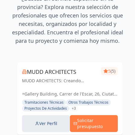
provincia? Explora nuestra selección de
profesionales que ofrecen los servicios que
necesitas, organizados por localidad y
especialidad. Encuentra el profesional ideal
para tu proyecto y comienza hoy mismo.
MUDD ARCHITECTS
5
(5)
MUDD ARCHITECTS: Creando
espacios excepcionales con diseño
innovador y pasión. Tu visión,
Gallery Building, Carrer de l'Escar, 26, Ciutat
nuestra realidad.
Vella, 08039 Barcelona, España, España
Tramitaciones Técnicas
Otros Trabajos Técnicos
Proyectos De Actividades
+3
Solicitar
Ver Perfil
presupuesto