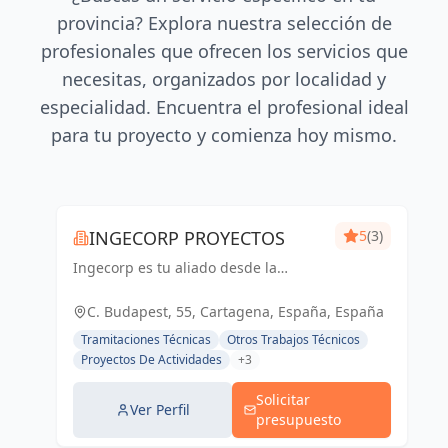
provincia? Explora nuestra selección de
profesionales que ofrecen los servicios que
necesitas, organizados por localidad y
especialidad. Encuentra el profesional ideal
para tu proyecto y comienza hoy mismo.
INGECORP PROYECTOS
5
(3)
Ingecorp es tu aliado desde la
concepción hasta la realización de tu
proyecto. Especializados en licencias,
C. Budapest, 55, Cartagena, España, España
proyectos ejecutivos, reformas y
Tramitaciones Técnicas
Otros Trabajos Técnicos
energía solar. Expertos compr...
Proyectos De Actividades
+3
Solicitar
Ver Perfil
presupuesto