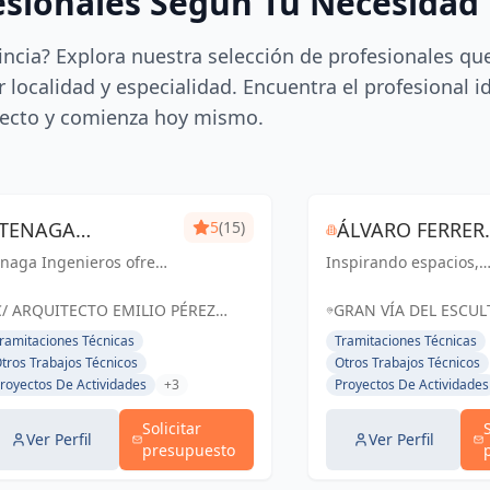
esionales Según Tu Necesidad
incia? Explora nuestra selección de profesionales qu
 localidad y especialidad. Encuentra el profesional i
ecto y comienza hoy mismo.
TENAGA
5
(15)
ÁLVARO FERRER,
naga Ingenieros ofrece
INGENIEROS SL
Inspirando espacios,
ARQUITECTO
rvicios especializados
creando experiencias.
 ingeniería, centrados
C/ ARQUITECTO EMILIO PÉREZ
GRAN VÍA DEL ESCU
 mejorar la eficiencia
PIÑERO Nº 17 BAJO MURCIA,
FRANCISCO SALZILLO,
ramitaciones Técnicas
Tramitaciones Técnicas
ergética y reducir
España
ESPAÑA, España
tros Trabajos Técnicos
Otros Trabajos Técnicos
stos para sus clientes.
royectos De Actividades
+3
Proyectos De Actividades
sde proyectos hasta
..
Solicitar
Ver Perfil
Ver Perfil
presupuesto