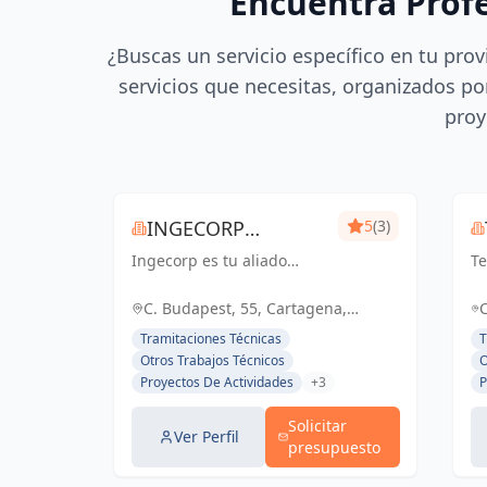
Encuentra Prof
¿Buscas un servicio específico en tu prov
servicios que necesitas, organizados por
proy
INGECORP
5
(3)
Ingecorp es tu aliado
PROYECTOS
Te
desde la concepción hasta
se
la realización de tu
en
C. Budapest, 55, Cartagena,
proyecto. Especializados
en
España, España
Tramitaciones Técnicas
T
en licencias, proyectos
en
Otros Trabajos Técnicos
O
ejecutivos, reformas y
co
Proyectos De Actividades
+3
P
energía solar. Expertos
De
compr...
g.
Solicitar
Ver Perfil
presupuesto