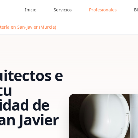
Inicio
Servicios
Profesionales
B
tería en San-Javier (Murcia)
itectos e
tu
vidad de
an Javier