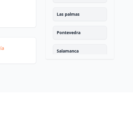
Las palmas
Pontevedra
ía
Salamanca
Santa cruz de tenerife
Cantabria
Segovia
Sevilla