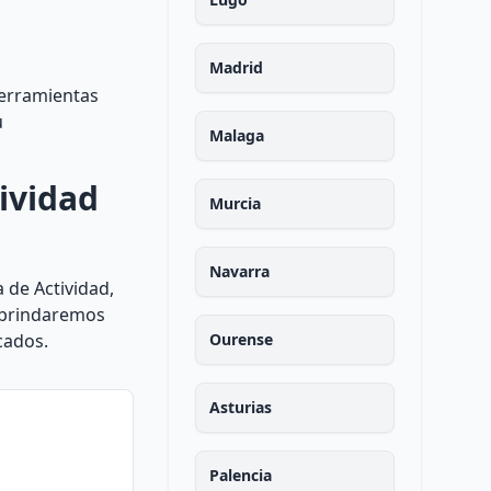
Madrid
herramientas
u
Malaga
ividad
Murcia
Navarra
a de Actividad,
e brindaremos
cados.
Ourense
Asturias
Palencia