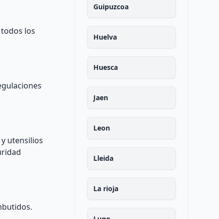
Guipuzcoa
todos los
Huelva
Huesca
regulaciones
Jaen
Leon
y utensilios
uridad
Lleida
La rioja
mbutidos.
Lugo