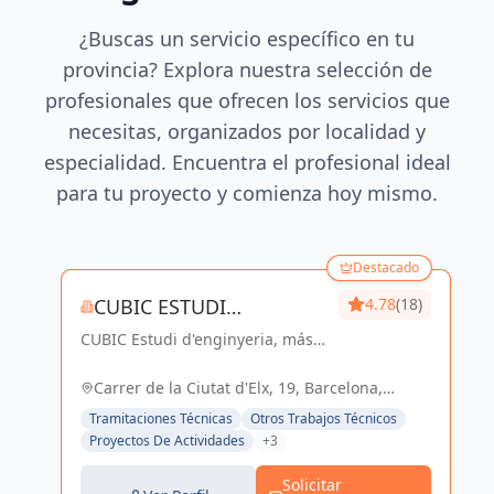
¿Buscas un servicio específico en tu
provincia? Explora nuestra selección de
profesionales que ofrecen los servicios que
necesitas, organizados por localidad y
especialidad. Encuentra el profesional ideal
para tu proyecto y comienza hoy mismo.
Destacado
CUBIC ESTUDI
4.78
(18)
CUBIC Estudi d'enginyeria, más
D'ENGINYERIA S.L.
de 14 años brindando servicios
de Arquitectura e Ingeniería con
Carrer de la Ciutat d'Elx, 19, Barcelona,
una trayectoria sólida y exitosa
España, España
Tramitaciones Técnicas
Otros Trabajos Técnicos
Proyectos De Actividades
+3
Solicitar