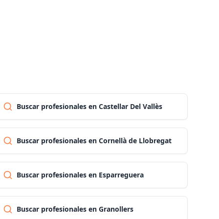
Las palmas
Pontevedra
Salamanca
Buscar profesionales en Castellar Del Vallès
Santa cruz de tenerife
Buscar profesionales en Cornellà de Llobregat
Cantabria
Buscar profesionales en Esparreguera
Segovia
Sevilla
Buscar profesionales en Granollers