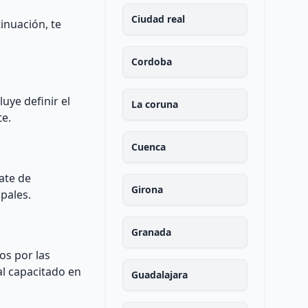
Ciudad real
inuación, te
Cordoba
uye definir el
La coruna
te.
Cuenca
rate de
Girona
ipales.
Granada
os por las
al capacitado en
Guadalajara