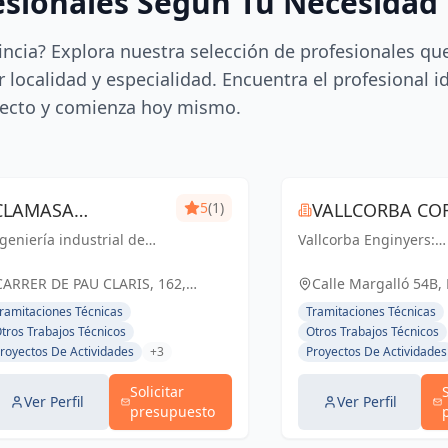
esionales Según Tu Necesidad
incia? Explora nuestra selección de profesionales qu
 localidad y especialidad. Encuentra el profesional i
ecto y comienza hoy mismo.
CLAMASA
5
(1)
VALLCORBA COR
geniería industrial de
INGENIERÍA
Vallcorba Enginyers:
S.L.
nfianza en Barcelona.
Innovación y excelenc
INDUSTRIAL Y
luciones eficientes para
cada proyecto, creand
CARRER DE PAU CLARIS, 162,
Calle Margalló 54B,
 éxito de tu negocio.
espacios inspiradores
SERVICIOS, S.L.
BARCELONA, ESPAÑA, España
ramitaciones Técnicas
Tramitaciones Técnicas
el futuro.
tros Trabajos Técnicos
Otros Trabajos Técnicos
royectos De Actividades
+3
Proyectos De Actividades
Solicitar
Ver Perfil
Ver Perfil
presupuesto