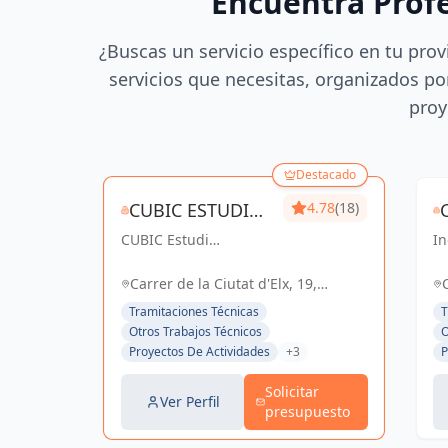
Encuentra Prof
¿Buscas un servicio específico en tu prov
servicios que necesitas, organizados por
proy
Destacado
CUBIC ESTUDI
4.78
(18)
CUBIC Estudi
D'ENGINYERIA
In
d'enginyeria, más de
co
S.L.
14 años brindando
So
Carrer de la Ciutat d'Elx, 19,
servicios de
el
Barcelona, España, España
Tramitaciones Técnicas
T
Arquitectura e
Otros Trabajos Técnicos
O
Ingeniería con una
Proyectos De Actividades
+3
P
trayectoria sólida y
exitosa
Solicitar
Ver Perfil
presupuesto