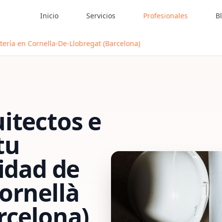
Inicio
Servicios
Profesionales
B
tería en Cornella-De-Llobregat (Barcelona)
itectos e
tu
vidad de
ornellà
rcelona)