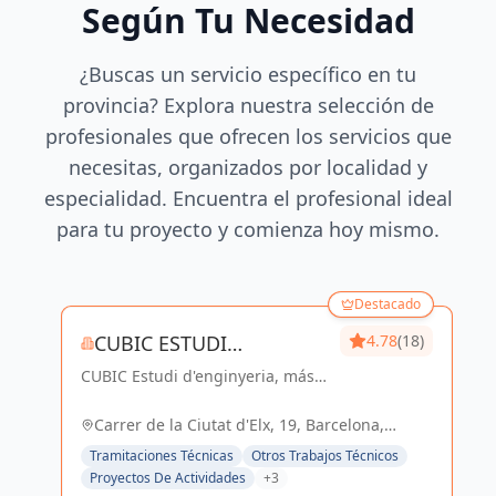
Según Tu Necesidad
¿Buscas un servicio específico en tu
provincia? Explora nuestra selección de
profesionales que ofrecen los servicios que
necesitas, organizados por localidad y
especialidad. Encuentra el profesional ideal
para tu proyecto y comienza hoy mismo.
Destacado
CUBIC ESTUDI
4.78
(18)
CUBIC Estudi d'enginyeria, más
D'ENGINYERIA S.L.
de 14 años brindando servicios
de Arquitectura e Ingeniería con
Carrer de la Ciutat d'Elx, 19, Barcelona,
una trayectoria sólida y exitosa
España, España
Tramitaciones Técnicas
Otros Trabajos Técnicos
Proyectos De Actividades
+3