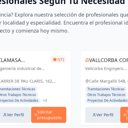
esionales Según Tu Necesidad
incia? Explora nuestra selección de profesionales qu
 localidad y especialidad. Encuentra el profesional i
ecto y comienza hoy mismo.
CLAMASA
5
(1)
VALLCORBA COR
geniería industrial de
INGENIERÍA
Vallcorba Enginyers:
S.L.
nfianza en Barcelona.
Innovación y excelenc
INDUSTRIAL Y
luciones eficientes para
cada proyecto, creand
CARRER DE PAU CLARIS, 162,
Calle Margalló 54B,
 éxito de tu negocio.
espacios inspiradores
SERVICIOS, S.L.
BARCELONA, ESPAÑA, España
ramitaciones Técnicas
Tramitaciones Técnicas
el futuro.
tros Trabajos Técnicos
Otros Trabajos Técnicos
royectos De Actividades
+3
Proyectos De Actividades
Solicitar
Ver Perfil
Ver Perfil
presupuesto