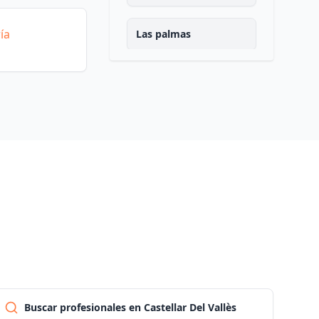
ía
Las palmas
Pontevedra
Salamanca
Santa cruz de tenerife
Cantabria
Segovia
Sevilla
Buscar profesionales en Castellar Del Vallès