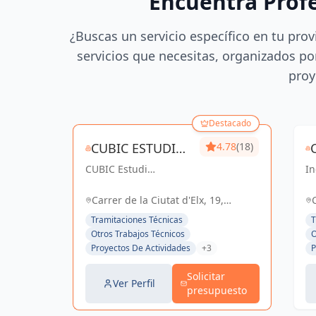
Encuentra Prof
¿Buscas un servicio específico en tu prov
servicios que necesitas, organizados por
proy
Destacado
CUBIC ESTUDI
4.78
(18)
CUBIC Estudi
D'ENGINYERIA
In
d'enginyeria, más de
co
S.L.
14 años brindando
So
Carrer de la Ciutat d'Elx, 19,
servicios de
el
Barcelona, España, España
Tramitaciones Técnicas
T
Arquitectura e
Otros Trabajos Técnicos
O
Ingeniería con una
Proyectos De Actividades
+3
P
trayectoria sólida y
exitosa
Solicitar
Ver Perfil
presupuesto