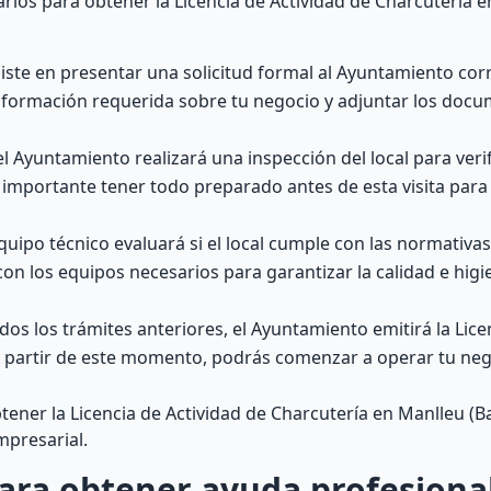
rios para obtener la Licencia de Actividad de Charcutería 
iste en presentar una solicitud formal al Ayuntamiento cor
información requerida sobre tu negocio y adjuntar los doc
el Ayuntamiento realizará una inspección del local para veri
 importante tener todo preparado antes de esta visita para 
ipo técnico evaluará si el local cumple con las normativas 
con los equipos necesarios para garantizar la calidad e higi
s los trámites anteriores, el Ayuntamiento emitirá la Lice
 A partir de este momento, podrás comenzar a operar tu ne
ener la Licencia de Actividad de Charcutería en Manlleu (Ba
mpresarial.
ara obtener ayuda profesiona