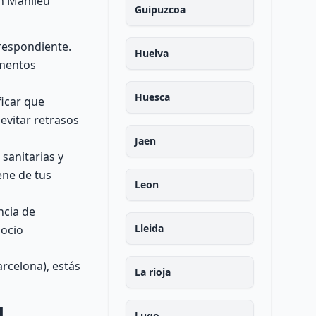
en Manlleu
Guipuzcoa
respondiente.
Huelva
umentos
Huesca
ficar que
evitar retrasos
Jaen
sanitarias y
ene de tus
Leon
ncia de
Lleida
gocio
rcelona), estás
La rioja
l
Lugo