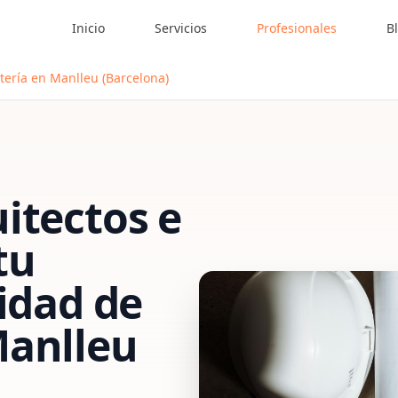
Inicio
Servicios
Profesionales
B
tería en Manlleu (Barcelona)
itectos e
tu
vidad de
anlleu