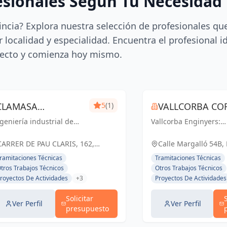
esionales Según Tu Necesidad
incia? Explora nuestra selección de profesionales qu
 localidad y especialidad. Encuentra el profesional i
ecto y comienza hoy mismo.
CLAMASA
5
(1)
VALLCORBA COR
geniería industrial de
INGENIERÍA
Vallcorba Enginyers:
S.L.
nfianza en Barcelona.
Innovación y excelenc
INDUSTRIAL Y
luciones eficientes para
cada proyecto, creand
CARRER DE PAU CLARIS, 162,
Calle Margalló 54B,
 éxito de tu negocio.
espacios inspiradores
SERVICIOS, S.L.
BARCELONA, ESPAÑA, España
ramitaciones Técnicas
Tramitaciones Técnicas
el futuro.
tros Trabajos Técnicos
Otros Trabajos Técnicos
royectos De Actividades
+3
Proyectos De Actividades
Solicitar
Ver Perfil
Ver Perfil
presupuesto