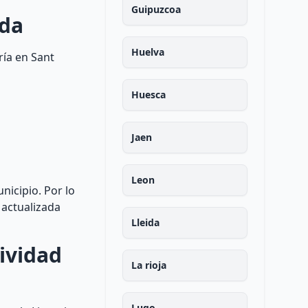
Guipuzcoa
nda
Huelva
ría en Sant
Huesca
Jaen
Leon
nicipio. Por lo
actualizada
Lleida
ividad
La rioja
Lugo