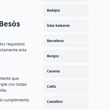
Badajoz
 Besòs
Islas baleares
Barcelona
los requisitos
xactamente esta
Burgos
Caceres
etente que
umple con todas
Cadiz
ida.
 el cumplimiento
Castellon