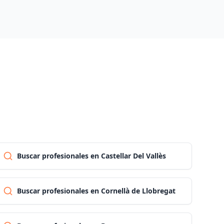
Las palmas
Pontevedra
Salamanca
Santa cruz de tenerife
Cantabria
Buscar profesionales en Castellar Del Vallès
Segovia
Buscar profesionales en Cornellà de Llobregat
Sevilla