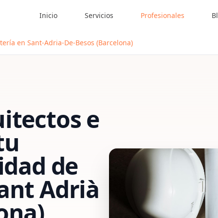
Inicio
Servicios
Profesionales
B
tería en Sant-Adria-De-Besos (Barcelona)
itectos e
tu
vidad de
ant Adrià
ona)