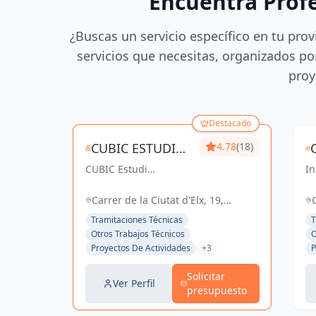
Encuentra Prof
¿Buscas un servicio específico en tu prov
servicios que necesitas, organizados por
proy
Destacado
CUBIC ESTUDI
4.78
(18)
CUBIC Estudi
D'ENGINYERIA
In
d'enginyeria, más de
co
S.L.
14 años brindando
So
Carrer de la Ciutat d'Elx, 19,
servicios de
el
Barcelona, España, España
Tramitaciones Técnicas
T
Arquitectura e
Otros Trabajos Técnicos
O
Ingeniería con una
Proyectos De Actividades
+3
P
trayectoria sólida y
exitosa
Solicitar
Ver Perfil
presupuesto