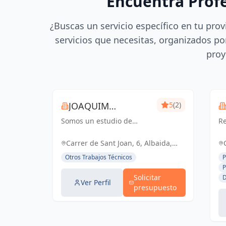
Encuentra Prof
¿Buscas un servicio específico en tu prov
servicios que necesitas, organizados por
proy
JOAQUIM
5
(2)
Somos un estudio de
MUNTADA
Re
delineación
pr
pluridisciplinar, realizamos
ce
Carrer de Sant Joan, 6, Albaida,
proyectos básicos, de
España, España
Otros Trabajos Técnicos
P
ejecución, licencias de
P
actividades y también para
Solicitar
D
el sector industrial, diseño
Ver Perfil
presupuesto
3D de p...