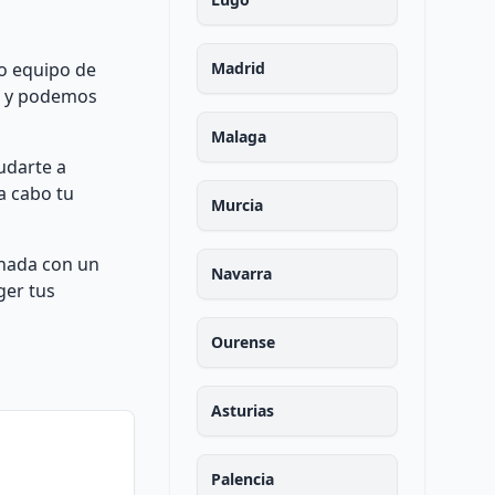
ro equipo de
Madrid
es y podemos
Malaga
udarte a
a cabo tu
Murcia
onada con un
Navarra
ger tus
Ourense
Asturias
Palencia