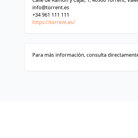
Calle de Ramón y Cajal, 1, 46900 Torrent, Vale
info@torrent.es
+34 961 111 111
https://torrent.es/
Para más información, consulta directamente 