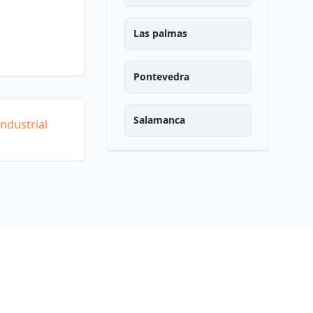
Las palmas
Pontevedra
Salamanca
ndustrial
Santa cruz de tenerife
Cantabria
Segovia
Sevilla