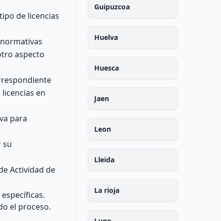
Guipuzcoa
ipo de licencias
Huelva
s normativas
otro aspecto
Huesca
orrespondiente
licencias en
Jaen
iva para
Leon
r su
Lleida
 de Actividad de
La rioja
específicas.
do el proceso.
Lugo