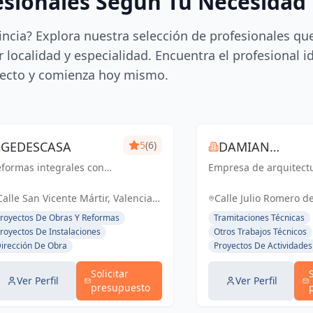
esionales Según Tu Necesidad
incia? Explora nuestra selección de profesionales qu
 localidad y especialidad. Encuentra el profesional i
ecto y comienza hoy mismo.
GEDESCASA
5
(6)
DAMIAN
formas integrales con
Empresa de arquitect
ROCAMORA
esupuesto y plazo
rrado.
Calle San Vicente Mártir, Valencia,
Calle Julio Romero de
España, España
Torrent, España, Es
royectos De Obras Y Reformas
Tramitaciones Técnicas
royectos De Instalaciones
Otros Trabajos Técnicos
irección De Obra
Proyectos De Actividades
Solicitar
Ver Perfil
Ver Perfil
presupuesto