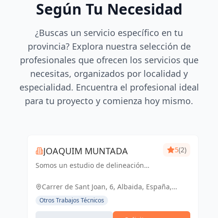
Según Tu Necesidad
¿Buscas un servicio específico en tu
provincia? Explora nuestra selección de
profesionales que ofrecen los servicios que
necesitas, organizados por localidad y
especialidad. Encuentra el profesional ideal
para tu proyecto y comienza hoy mismo.
JOAQUIM MUNTADA
5
(2)
Somos un estudio de delineación
pluridisciplinar, realizamos proyectos
básicos, de ejecución, licencias de
Carrer de Sant Joan, 6, Albaida, España,
actividades y también para el sector
España
Otros Trabajos Técnicos
industrial, diseño 3D de p...