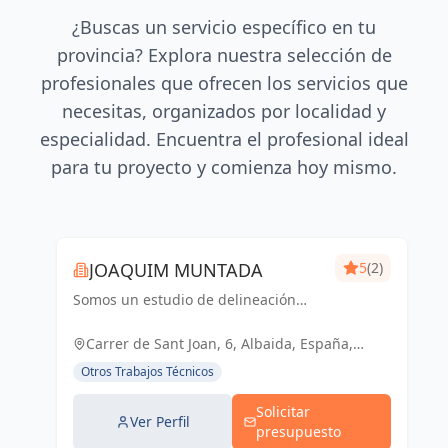
¿Buscas un servicio específico en tu
provincia? Explora nuestra selección de
profesionales que ofrecen los servicios que
necesitas, organizados por localidad y
especialidad. Encuentra el profesional ideal
para tu proyecto y comienza hoy mismo.
JOAQUIM MUNTADA
5
(2)
Somos un estudio de delineación
pluridisciplinar, realizamos proyectos
básicos, de ejecución, licencias de
Carrer de Sant Joan, 6, Albaida, España,
actividades y también para el sector
España
Otros Trabajos Técnicos
industrial, diseño 3D de p...
Solicitar
Ver Perfil
presupuesto