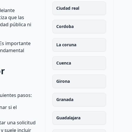
Ciudad real
delante
tiza que las
dad pública ni
Cordoba
 Es importante
La coruna
fundamental
Cuenca
or
Girona
guientes pasos:
Granada
ar si el
Guadalajara
ar una solicitud
 suele incluir