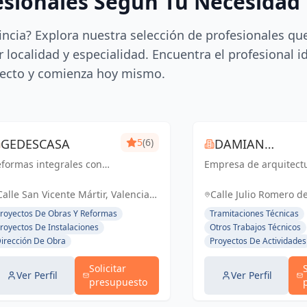
esionales Según Tu Necesidad
incia? Explora nuestra selección de profesionales qu
 localidad y especialidad. Encuentra el profesional i
ecto y comienza hoy mismo.
GEDESCASA
5
(6)
DAMIAN
formas integrales con
Empresa de arquitect
ROCAMORA
esupuesto y plazo
rrado.
Calle San Vicente Mártir, Valencia,
Calle Julio Romero de
España, España
Torrent, España, Es
royectos De Obras Y Reformas
Tramitaciones Técnicas
royectos De Instalaciones
Otros Trabajos Técnicos
irección De Obra
Proyectos De Actividades
Solicitar
Ver Perfil
Ver Perfil
presupuesto