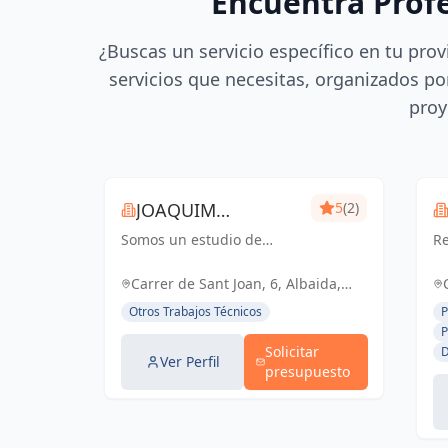
Encuentra Prof
¿Buscas un servicio específico en tu prov
servicios que necesitas, organizados por
proy
JOAQUIM
5
(2)
Somos un estudio de
MUNTADA
Re
delineación
pr
pluridisciplinar, realizamos
ce
Carrer de Sant Joan, 6, Albaida,
proyectos básicos, de
España, España
Otros Trabajos Técnicos
P
ejecución, licencias de
P
actividades y también para
Solicitar
D
el sector industrial, diseño
Ver Perfil
presupuesto
3D de p...