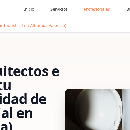
Inicio
Servicios
Profesionales
B
r Industrial en Alboraia (Valencia)
itectos e
tu
vidad de
al
en
a)