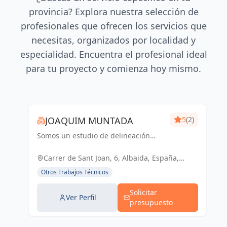
provincia? Explora nuestra selección de
profesionales que ofrecen los servicios que
necesitas, organizados por localidad y
especialidad. Encuentra el profesional ideal
para tu proyecto y comienza hoy mismo.
JOAQUIM MUNTADA
5
(2)
Somos un estudio de delineación
pluridisciplinar, realizamos proyectos
básicos, de ejecución, licencias de
Carrer de Sant Joan, 6, Albaida, España,
actividades y también para el sector
España
Otros Trabajos Técnicos
industrial, diseño 3D de p...
Solicitar
Ver Perfil
presupuesto