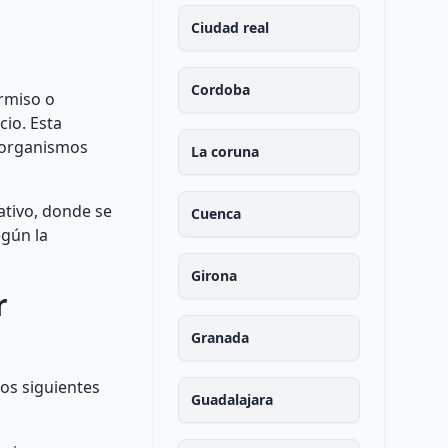
Ciudad real
Cordoba
ermiso o
cio. Esta
s organismos
La coruna
ativo, donde se
Cuenca
egún la
Girona
r
Granada
los siguientes
Guadalajara