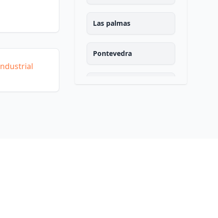
Las palmas
Pontevedra
ndustrial
Salamanca
Santa cruz de tenerife
Cantabria
Segovia
Sevilla