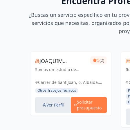
Encuentra Prof
¿Buscas un servicio específico en tu prov
servicios que necesitas, organizados por
proy
JOAQUIM
5
(2)
Somos un estudio de
MUNTADA
Re
delineación
pr
pluridisciplinar, realizamos
ce
Carrer de Sant Joan, 6, Albaida,
proyectos básicos, de
España, España
Otros Trabajos Técnicos
P
ejecución, licencias de
P
actividades y también para
Solicitar
D
el sector industrial, diseño
Ver Perfil
presupuesto
3D de p...