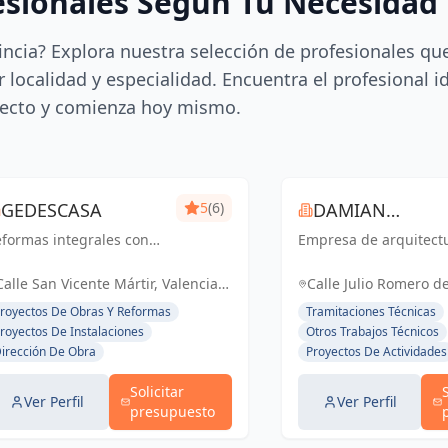
esionales Según Tu Necesidad
incia? Explora nuestra selección de profesionales qu
 localidad y especialidad. Encuentra el profesional i
ecto y comienza hoy mismo.
GEDESCASA
5
(6)
DAMIAN
formas integrales con
Empresa de arquitect
ROCAMORA
esupuesto y plazo
rrado.
Calle San Vicente Mártir, Valencia,
Calle Julio Romero de
España, España
Torrent, España, Es
royectos De Obras Y Reformas
Tramitaciones Técnicas
royectos De Instalaciones
Otros Trabajos Técnicos
irección De Obra
Proyectos De Actividades
Solicitar
Ver Perfil
Ver Perfil
presupuesto