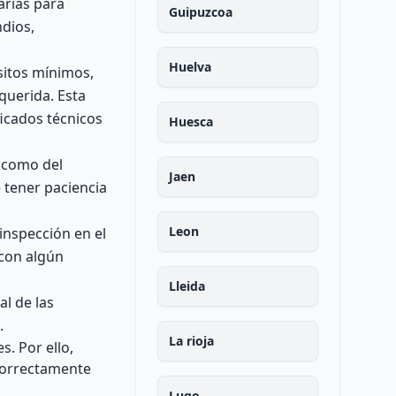
arias para
Guipuzcoa
ndios,
Huelva
sitos mínimos,
querida. Esta
ficados técnicos
Huesca
a como del
Jaen
 tener paciencia
Leon
inspección en el
 con algún
Lleida
l de las
.
La rioja
. Por ello,
correctamente
Lugo