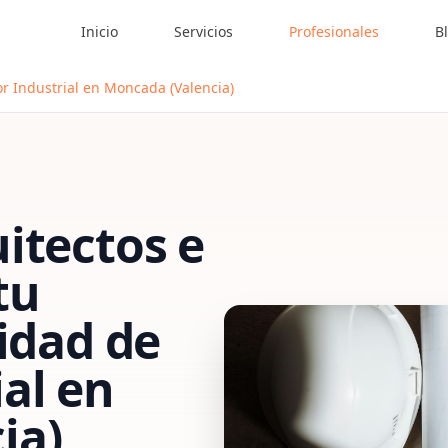
Inicio
Servicios
Profesionales
B
r Industrial en Moncada (Valencia)
itectos e
tu
vidad de
al
en
ia)